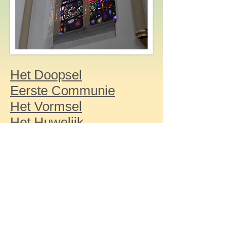
Het Doopsel
Eerste Communie
Het Vormsel
Het Huwelijk
Misintentie
Het Priesterschap
De Biecht
De Ziekenzalving