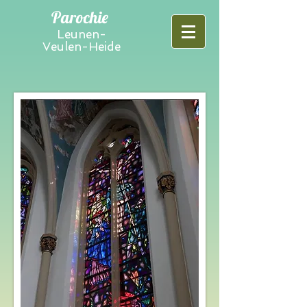
Parochie
Leunen-
Veulen-Heide