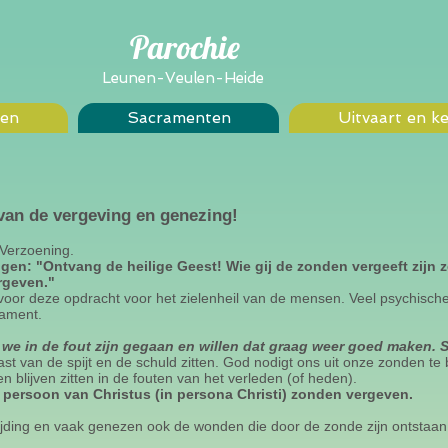
Parochie
Leunen-Veulen-Heide
en
Sacramenten
Uitvaart en k
van de vergeving en genezing!
 Verzoening.
ingen: "Ontvang de heilige Geest! Wie gij de zonden vergeeft zijn 
ergeven."
 voor deze opdracht voor het zielenheil van de mensen. Veel psychische
rament.
we in de fout zijn gegaan en willen dat graag weer goed maken. 
st van de spijt en de schuld zitten. God nodigt ons uit onze zonden te 
 blijven zitten in de fouten van het verleden (of heden).
 persoon van Christus (in persona Christi) zonden vergeven.
rijding en vaak genezen ook de wonden die door de zonde zijn ontstaan