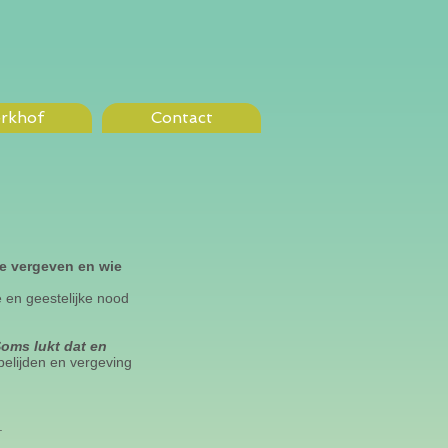
erkhof
Contact
ze vergeven en wie
 en geestelijke nood
Soms lukt dat en
belijden en vergeving
.